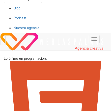
Blog
|
Podcast
|
Nuestra agencia
Toggle
Toggle
navigation
navigation
Lo último en programación: