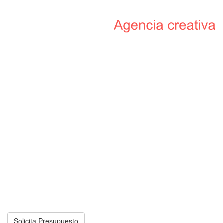
DESARROLLO
WEB
POSICIÓNATE
EN GOOGLE
INTELIGENCIA ARTIFICIAL
REDES SOCIALES
MARKETING
DIGITAL
APPS
MÓVILES
VÍDEOS
CORPORATIVOS
PROYECTOS
REALIZADOS
CONTÁCTANOS
Solicita Presupuesto