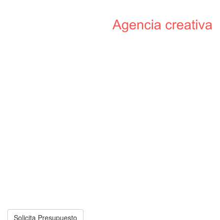
DESARROLLO
WEB
POSICIÓNATE
EN GOOGLE
INTELIGENCIA ARTIFICIAL
REDES SOCIALES
MARKETING
DIGITAL
APPS
MÓVILES
VÍDEOS
CORPORATIVOS
PROYECTOS
REALIZADOS
CONTÁCTANOS
Solicita Presupuesto