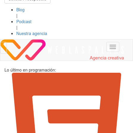
Blog
|
Podcast
|
Nuestra agencia
Toggle
Toggle
navigation
navigation
Lo último en programación: