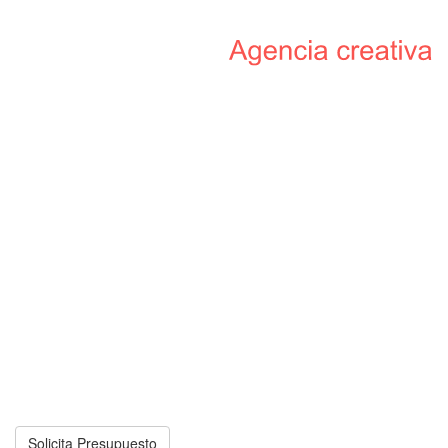
DESARROLLO
WEB
POSICIÓNATE
EN GOOGLE
INTELIGENCIA ARTIFICIAL
REDES SOCIALES
MARKETING
DIGITAL
APPS
MÓVILES
VÍDEOS
CORPORATIVOS
PROYECTOS
REALIZADOS
CONTÁCTANOS
Solicita Presupuesto