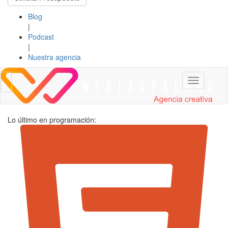
Blog
|
Podcast
|
Nuestra agencia
Toggle
Toggle
navigation
navigation
Lo último en programación: