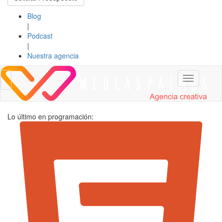
Blog
|
Podcast
|
Nuestra agencia
Toggle
Toggle
navigation
navigation
Lo último en programación: