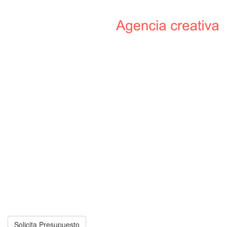
DESARROLLO
WEB
POSICIÓNATE
EN GOOGLE
INTELIGENCIA ARTIFICIAL
REDES SOCIALES
MARKETING
DIGITAL
APPS
MÓVILES
VÍDEOS
CORPORATIVOS
PROYECTOS
REALIZADOS
CONTÁCTANOS
Solicita Presupuesto